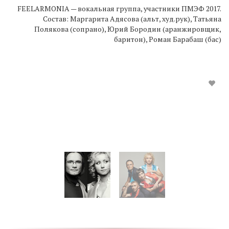
FEELARMONIA — вокальная группа, участники ПМЭФ 2017.
Состав: Маргарита Адясова (альт, худ.рук), Татьяна
Полякова (сопрано), Юрий Бородин (аранжировщик,
баритон), Роман Барабаш (бас)
FEELARMONIA
- vocal group, participants of the SPIEF 2017.
FEELARMONIA — вокальная группа, участники ПМЭФ 2017.
Состав: Маргарита Адясова (альт, худ.рук), Татьяна
Полякова (сопрано), Юрий Бородин (аранжировщик,
баритон), Роман Барабаш (бас)