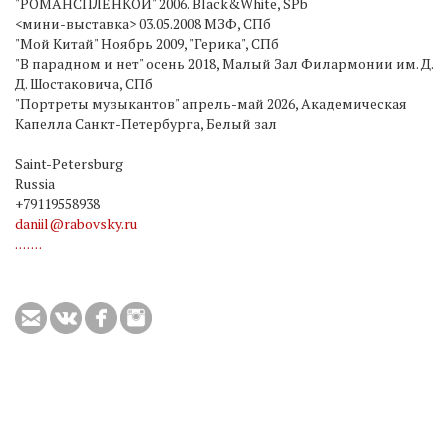
"РОМАНСПЛЁНКОЙ" 2006. Black&White, SPb
<мини-выставка> 03.05.2008 МЗФ, СПб
"Мой Китай" Ноябрь 2009, "Герика", СПб
"В парадном и нет" осень 2018, Малый Зал Филармонии им. Д.
Д. Шостаковича, СПб
"Портреты музыкантов" апрель-май 2026, Академическая
Капелла Санкт-Петербурга, Белый зал
Saint-Petersburg
Russia
+79119558938
daniil@rabovsky.ru
.
.
.
.
.
.
.