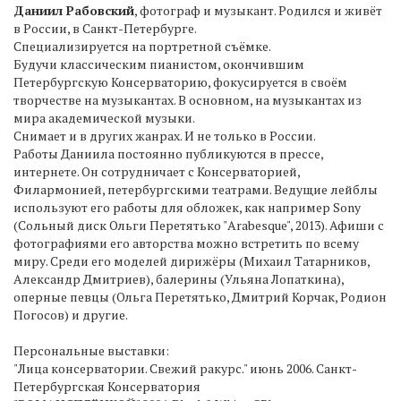
Даниил Рабовский
, фотограф и музыкант. Родился и живёт
в России, в Санкт-Петербурге.
Специализируется на портретной съёмке.
Будучи классическим пианистом, окончившим
Петербургскую Консерваторию, фокусируется в своём
творчестве на музыкантах. В основном, на музыкантах из
мира академической музыки.
Снимает и в других жанрах. И не только в России.
Работы Даниила постоянно публикуются в прессе,
интернете. Он сотрудничает с Консерваторией,
Филармонией, петербургскими театрами. Ведущие лейблы
используют его работы для обложек, как например Sony
(Сольный диск Ольги Перетятько "Arabesque", 2013). Афиши с
фотографиями его авторства можно встретить по всему
миру. Среди его моделей дирижёры (Михаил Татарников,
Александр Дмитриев), балерины (Ульяна Лопаткина),
оперные певцы (Ольга Перетятько, Дмитрий Корчак, Родион
Погосов) и другие.
Персональные выставки:
"Лица консерватории. Свежий ракурс." июнь 2006. Санкт-
Петербургская Консерватория