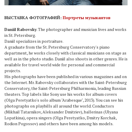
ВЫСТАВКА ФОТОГРАФИЙ:
Портреты музыкантов
Daniil Rabovsky
. The photographer and musician lives and works
in St. Petersburg.
Daniil specializes in portraiture.
A graduate from the St. Petersburg Conservatory's piano
department, he works closely with classical musicians on stage as
well as in the photo studio. Daniil also shoots in other genres. He is
available for travel world wide for personal and commercial
projects.
His photographs have been published in various magazines and on
the Internet. Mr. Rabovsky collaborates with the Saint-Petersburg
Conservatory, the Saint-Petersburg Philharmonia, leading Russian
theaters. Top labels like Sony use his works for album covers
(Olga Peretyatko's solo album "Arabesque", 2013). You can see his
photographs on playbills all around the world. Conductors
(Mikhail Tatarnikov, Aleksander Dmitriev), ballerinas (Ulyana
Lopatkina), opera singers (Olga Peretyatko, Dmitry Korchak,
Rodion Pogossov) and others have been among his models.