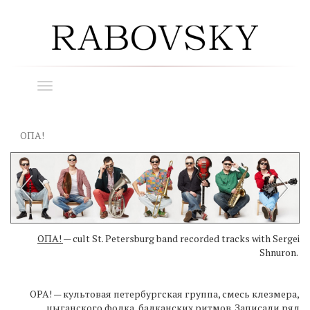
Toggle
navigation
ОПА!
ОПА!
— cult St. Petersburg band recorded tracks with Sergei
Shnuron.
OPA! — культовая петербургская группа, смесь клезмера,
цыганского фолка, балканских ритмов. Записали ряд