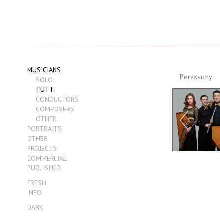
MUSICIANS
Perezvony
SOLO
TUTTI
CONDUCTORS
COMPOSERS
OTHER
PORTRAITS
OTHER
PROJECTS
COMMERCIAL
PUBLISHED
FRESH
INFO
DARK