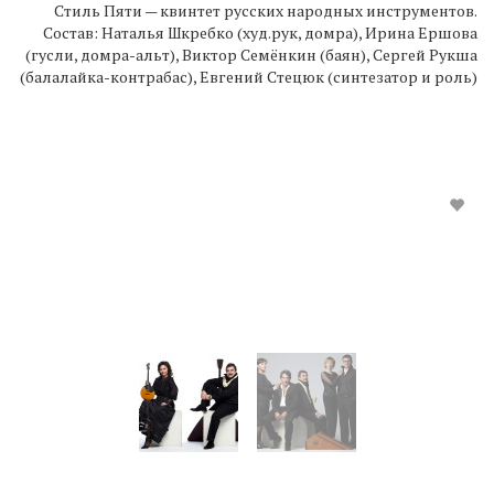
Стиль Пяти — квинтет русских народных инструментов.
Состав: Наталья Шкребко (худ.рук, домра), Ирина Ершова
(гусли, домра-альт), Виктор Семёнкин (баян), Сергей Рукша
(балалайка-контрабас), Евгений Стецюк (синтезатор и роль)
Style of Five
quintet of Russian folk instruments.
Стиль Пяти — квинтет русских народных инструментов.
Состав: Наталья Шкребко (худ.рук, домра), Ирина Ершова
(гусли, домра-альт), Виктор Семёнкин (баян), Сергей Рукша
(балалайка-контрабас), Евгений Стецюк (синтезатор и роль)
2010-10-17