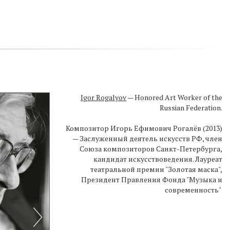
Igor Rogalyov
Igor Rogalyov
— Honored Art Worker of the
— Honored Art Worker of the
Russian Federation.
Russian Federation.
Композитор Игорь Ефимович Рогалёв (2013)
Композитор Игорь Ефимович Рогалёв (2013)
— Заслуженный деятель искусств РФ, член
— Заслуженный деятель искусств РФ, член
Союза композиторов Санкт-Петербурга,
Союза композиторов Санкт-Петербурга,
кандидат искусствоведения. Лауреат
кандидат искусствоведения. Лауреат
театральной премии "Золотая маска",
театральной премии "Золотая маска",
Президент Правления Фонда "Музыка и
Президент Правления Фонда "Музыка и
современность"
современность"