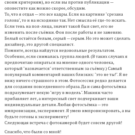
своим критериям), но если вы против публикации —
оповестите как можно скорее, обсудим.
То, что я отдал — это все кадры. Если на картинке "срезана
голова", то и на исходнике так. Нет смысла её где-то искать.
Если тень на пол-лица, значит такой был свет, его не
изменить после съёмки. Фон после работы я не заменяю.
Белый остаётся белым, серый — серым. Но это может сделать
дизайнер, это другой специалист.
Помните, всегда найдутся недовольные результатом.
Особенно, если снималась группа людей. (В таких случаях я
предпочитаю опираться на мнение одного человека,
который "назначается" ответственным за съёмку.) Самый
популярный комментарий ваших близких: "это не ты!". Я не
вижу ничего страшного в этом. Фотосессия редко делается
для создания повседневного образа. Да и сама фотосъёмка
подразумевает некую "игру в модель". Макияж часто
прибавляет лет, а интересный свет подчеркивает ваши
индивидуальные детали. Любая фотосъёмка — это
импровизация, эксперимент. Я умею импровизировать, а вы
будьте готовы к эксперименту!
Следующая встреча с фотокамерой будет совсем другой!
Спасибо, что были со мной!