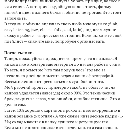
могу подправить линию силуэта, убрать прыщик, волосок
или синяк. А вот причёску, общую волосатость, форму
ногтей и цвет нижнего белья я обычно не трогаю. Это стоит
запомнить.
В студии я обычно включаю свою любимую музыку (funk,
easy listening, jazz, classic, folk, soul, latin), под неё я лучше
вхожу в рабоче—творческое состояние. Если вы хотите свой
плейлист — скажите мне, попробуем организовать.
После съёмки.
Теперь пожалуйста подождите то время, что я называл. Я
никогда не отсматриваю материал до начала работы с ним.
То есть, я посмотрю "что там получилось" только за
несколько дней до момента отдачи ваших фотографий.
Бессмысленно интересоваться их судьбой до того.
Мой рабочий процесс примерно такой: из общего числа
кадров удаляется (навсегда) около 90%. Это технический
брак, закрытые глаза, мои ошибки, ошибки техники... Это я
делаю сам.
Затем 10% хороших картинок проходит цветокоррекцию и
кадрирование (их отдам). А уже самые интересные кадры (1-
2%) складываются в папку лучшего и ретушируются.
Если мы не проговаривали это отдельно, то я сам решаю,