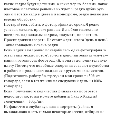
какие кадры будут цветными, а какие чёрно-белыми, какое
цветовое и световое решение их ждёт. Я редко дублирую
один и тот же кадр в цвете и в монохроме, редко делаю две
версии обработки.
Постарайтесь забыть о фотографиях до срока. Я редко
успеваю сделать проект раньше. Я люблю тщательно
посидеть над каждым кадром, подумать, повозиться.
Проект должен созреть. Не стоит ждать итога "день в день".
Такие совпадения очень редки.
Если вдруг вам срочно понадобилась одна фотография "а
остальные можно потом", то есть дополнительная услуга —
ранняя готовность фотографий, и она за дополнительную
плату. Потому что подобные ускорения создают неудобства
в работе и продлевают ожидание других моих клиентов.
(Подготовить работу быстрее, чем мои сроки = +50% от
гонорара, если в тот же или на следующий день = +100%
гонорара.)
Если полученного количества финальных портретов
недостаточно, то вы можете добавить 1 кадр. Каждый
следующий — 500р/шт.
Не факт, что я опубликую ваши портреты (сейчас я
выкладываю в сеть только некоторые сессии, отбирая по