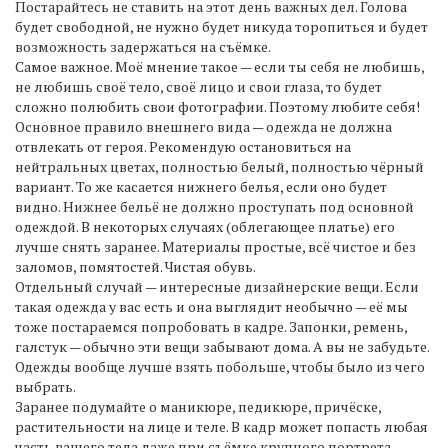
Постарайтесь не ставить на этот день важных дел. Голова
будет свободной, не нужно будет никуда торопиться и будет
возможность задержаться на съёмке.
Самое важное. Моё мнение такое — если ты себя не любишь,
не любишь своё тело, своё лицо и свои глаза, то будет
сложно полюбить свои фотографии. Поэтому любите себя!
Основное правило внешнего вида — одежда не должна
отвлекать от героя. Рекомендую остановиться на
нейтральных цветах, полностью белый, полностью чёрный
вариант. То же касается нижнего белья, если оно будет
видно. Нижнее бельё не должно проступать под основной
одеждой. В некоторых случаях (облегающее платье) его
лучше снять заранее. Материалы простые, всё чистое и без
заломов, помятостей. Чистая обувь.
Отдельный случай — интересные дизайнерские вещи. Если
такая одежда у вас есть и она выглядит необычно — её мы
тоже постараемся попробовать в кадре. Запонки, ремень,
галстук — обычно эти вещи забывают дома. А вы не забудьте.
Одежды вообще лучше взять побольше, чтобы было из чего
выбрать.
Заранее подумайте о маникюре, педикюре, причёске,
растительности на лице и теле. В кадр может попасть любая
часть вашего тела даже при съёмке крупного портрета.