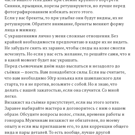
Синяки, прыщики, порезы ретушируются, но лучше перед
фотографированием избежать всего этого.
Если у вас брекеты, то при улыбке они будут видны, их не
ретушируем. Обратите внимание, брекеты меняют форму
лица и мимику.
С украшениями лично у меня сложные отношения. Без
крайней необходимости предпочитаю в кадре их не видеть.
Не забудьте снять их заранее, чтобы следы на коже смогли
исчезнуть. Но если у вас есть желание, то решайте сами, что и
в какой момент будет вас украшать.
Перед съемочным днём надо выспаться и незадолго до
съёмки — поесть. Вам понадобятся силы. Если вы считаете,
что вам необходимо 50гр коньяка или шампанского для
старта, то я не против, возьмите с собой. Но я знаю, что
делать с вашей зажатостью, если она случится. Со мной
легко.
Визажист на съёмке присутствует, если вы этого хотите.
Заранее выбирайте мастера и договоритесь с ним о вашем
образе. Обсудите вопросы волос, стиля, времени работы и
гонорара. Мужчинам визажист не обязателен, по моему
опыту и если мы приглашаем его, то для коррекции общего
вида и пары деталей. То есть вообще, лучше другой